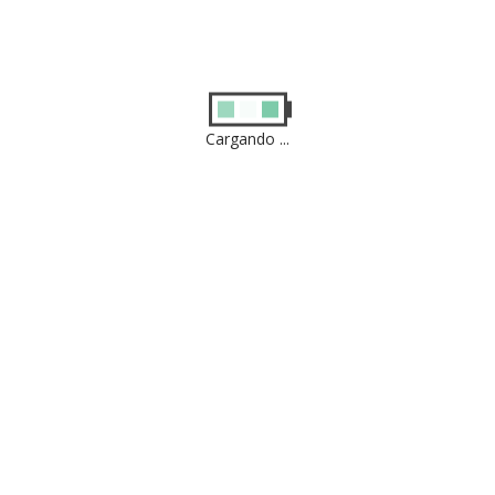
250€
180€
130€
145€
Desde
C
250€
Cargando ...
 –
619€
180€
180€
Desde
C
250€
649€
-€
289€
Desde
C
250€
649€
-€
289€
Desde
C
250€
699€
-€
289€
Desde
C
250€