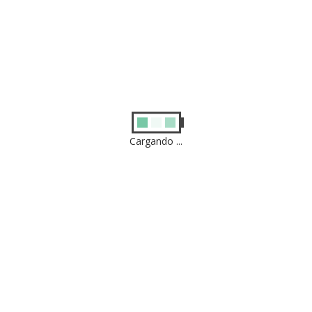
Sertifica®
En Desarrollo.
Cargando ...
Venta
Vendemos productos de Apple, con garantía de 1
año y con certificado.