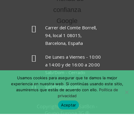
Carrer del Comte Borrell,
94, local 1 08015,
Barcelona, España
De Lunes a Viernes - 10:00
a 14:00 y de 16:00 a 20:00
Sab/Dom - Cerrado
Usamos cookies para asegurar que te damos la mejor
experiencia en nuestra web. Si continúas usando este sitio,
sat@isatbcn.com
asumiremos que estás de acuerdo con ello.
Política de
privacidad
Aceptar
Copyright © 2026 iSatBcn -
Grupo Europa 3G ®
Aviso Legal
Política de Privacidad